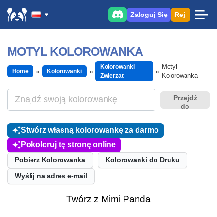
Zaloguj Się
Rej.
MOTYL KOLOROWANKA
Motyl
Kolorowanki
Home
Kolorowanki
Kolorowanka
Zwierząt
Przejdź
do
Stwórz własną kolorowankę za darmo
Pokoloruj tę stronę online
Pobierz Kolorowanka
Kolorowanki do Druku
Wyślij na adres e-mail
Twórz z Mimi Panda