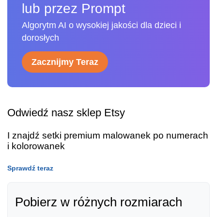
lub przez Prompt
Algorytm AI o wysokiej jakości dla dzieci i
dorosłych
Zacznijmy Teraz
Odwiedź nasz sklep Etsy
I znajdź setki premium malowanek po numerach
i kolorowanek
Sprawdź teraz
Pobierz w różnych rozmiarach