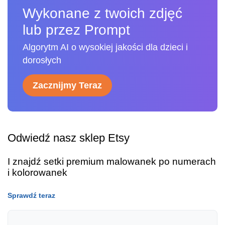
Wykonane z twoich zdjęć
lub przez Prompt
Algorytm AI o wysokiej jakości dla dzieci i
dorosłych
Zacznijmy Teraz
Odwiedź nasz sklep Etsy
I znajdź setki premium malowanek po numerach
i kolorowanek
Sprawdź teraz