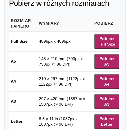
Pobierz w różnych rozmiarach
ROZMIAR
WYMIARY
POBIERZ
PAPIERU
Pobierz
Full Size
4096px x 4096px
Full Size
148 × 210 mm (793px x
Pobierz
A5
793px @ 96 DPI)
A5
210 × 297 mm (1122px x
Pobierz
A4
1122px @ 96 DPI)
A4
297 × 420 mm (1587px x
Pobierz
A3
1587px @ 96 DPI)
A3
8.5 × 11 in (1087px x
Pobierz
Letter
1087px @ 96 DPI)
Letter