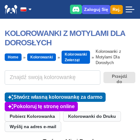
Zaloguj Się
Rej.
KOLOROWANKI Z MOTYLAMI DLA
DOROSŁYCH
Kolorowanki z
Kolorowanki
Motylami Dla
Home
Kolorowanki
Zwierząt
Dorosłych
Przejdź
do
Stwórz własną kolorowankę za darmo
Pokoloruj tę stronę online
Pobierz Kolorowanka
Kolorowanki do Druku
Wyślij na adres e-mail