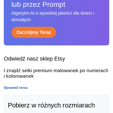
lub przez Prompt
Algorytm AI o wysokiej jakości dla dzieci i
dorosłych
Zacznijmy Teraz
Odwiedź nasz sklep Etsy
I znajdź setki premium malowanek po numerach
i kolorowanek
Sprawdź teraz
Pobierz w różnych rozmiarach