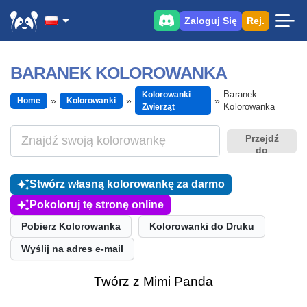
Zaloguj Się
Rej.
BARANEK KOLOROWANKA
Baranek
Kolorowanki
Home
Kolorowanki
Kolorowanka
Zwierząt
Przejdź
do
Stwórz własną kolorowankę za darmo
Pokoloruj tę stronę online
Pobierz Kolorowanka
Kolorowanki do Druku
Wyślij na adres e-mail
Twórz z Mimi Panda