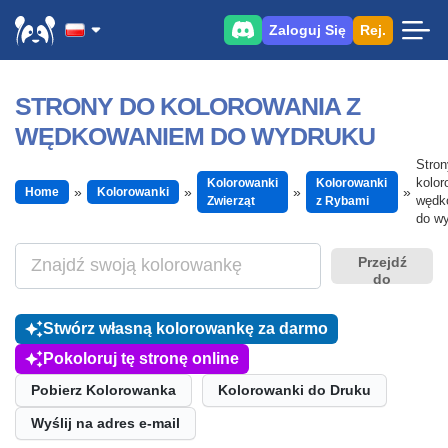
Zaloguj Się
Rej.
STRONY DO KOLOROWANIA Z
WĘDKOWANIEM DO WYDRUKU
Stron
kolor
Kolorowanki
Kolorowanki
Home
Kolorowanki
wędk
Zwierząt
z Rybami
do w
Przejdź
do
Stwórz własną kolorowankę za darmo
Pokoloruj tę stronę online
Pobierz Kolorowanka
Kolorowanki do Druku
Wyślij na adres e-mail