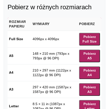
Pobierz w różnych rozmiarach
ROZMIAR
WYMIARY
POBIERZ
PAPIERU
Pobierz
Full Size
4096px x 4096px
Full Size
148 × 210 mm (793px x
Pobierz
A5
793px @ 96 DPI)
A5
210 × 297 mm (1122px x
Pobierz
A4
1122px @ 96 DPI)
A4
297 × 420 mm (1587px x
Pobierz
A3
1587px @ 96 DPI)
A3
8.5 × 11 in (1087px x
Pobierz
Letter
1087px @ 96 DPI)
Letter