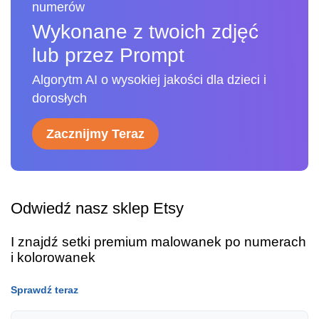
numerów
Wykonane z twoich zdjęć
lub przez Prompt
Algorytm AI o wysokiej jakości dla dzieci i
dorosłych
Zacznijmy Teraz
Odwiedź nasz sklep Etsy
I znajdź setki premium malowanek po numerach
i kolorowanek
Sprawdź teraz