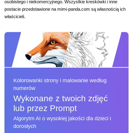
osobistego i niekomercyjnego. Wszystkie kreskówki i inne
postacie przedstawione na mimi-panda.com są własnością ich
właścicieli.
Kolorowanki strony i malowanie według
numerów
Wykonane z twoich zdjęć
lub przez Prompt
Algorytm AI o wysokiej jakości dla dzieci i
dorosłych