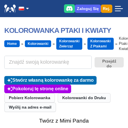
Zaloguj Się
Rej.
KOLOROWANKA PTAKI I KWIATY
Kolo
Kolorowanki
Kolorowanki
Ptaki 
Home
Kolorowanki
Zwierząt
Z Ptakami
Kwia
Przejdź
do
Stwórz własną kolorowankę za darmo
Pokoloruj tę stronę online
Pobierz Kolorowanka
Kolorowanki do Druku
Wyślij na adres e-mail
Twórz z Mimi Panda