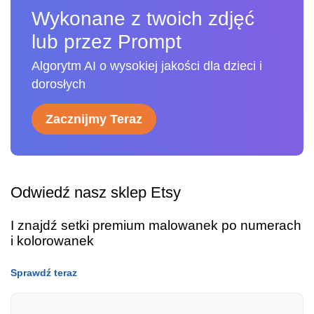
Wykonane z twoich zdjęć
lub przez Prompt
Algorytm AI o wysokiej jakości dla dzieci i
dorosłych
Zacznijmy Teraz
Odwiedź nasz sklep Etsy
I znajdź setki premium malowanek po numerach
i kolorowanek
Sprawdź teraz