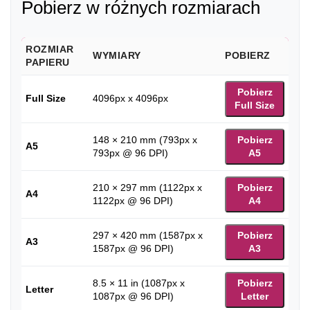
Pobierz w różnych rozmiarach
ROZMIAR
WYMIARY
POBIERZ
PAPIERU
Pobierz
Full Size
4096px x 4096px
Full Size
148 × 210 mm (793px x
Pobierz
A5
793px @ 96 DPI)
A5
210 × 297 mm (1122px x
Pobierz
A4
1122px @ 96 DPI)
A4
297 × 420 mm (1587px x
Pobierz
A3
1587px @ 96 DPI)
A3
8.5 × 11 in (1087px x
Pobierz
Letter
1087px @ 96 DPI)
Letter