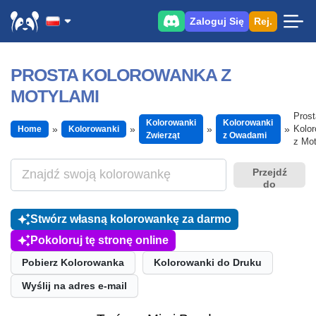
Zaloguj Się
Rej.
PROSTA KOLOROWANKA Z
MOTYLAMI
Prost
Kolorowanki
Kolorowanki
Kolo
Home
Kolorowanki
Zwierząt
z Owadami
z Mot
Przejdź
do
Stwórz własną kolorowankę za darmo
Pokoloruj tę stronę online
Pobierz Kolorowanka
Kolorowanki do Druku
Wyślij na adres e-mail