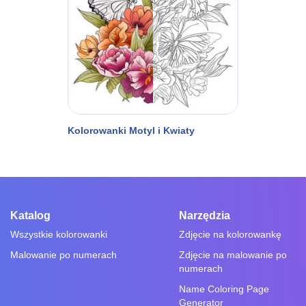
Kolorowanki Motyl i Kwiaty
Katalog
Narzędzia
Wszystkie kolorowanki
Zdjęcie na kolorowankę
Malowanie po numerach
Zdjęcie na malowanie po
numerach
Name Coloring Page
Generator