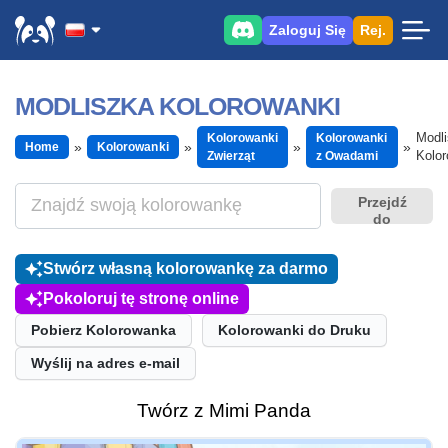
Zaloguj Się
Rej.
MODLISZKA KOLOROWANKI
Modl
Kolorowanki
Kolorowanki
Home
Kolorowanki
Kolor
Zwierząt
z Owadami
Przejdź
do
Stwórz własną kolorowankę za darmo
Pokoloruj tę stronę online
Pobierz Kolorowanka
Kolorowanki do Druku
Wyślij na adres e-mail
Twórz z Mimi Panda