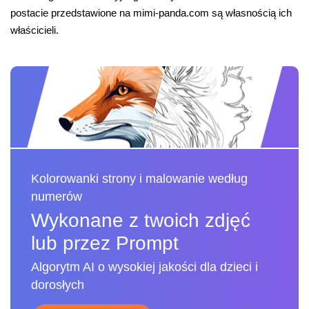
postacie przedstawione na mimi-panda.com są własnością ich
właścicieli.
Kolorowanki strony i malowanie według
numerów
Wykonane z twoich zdjęć
lub przez Prompt
Algorytm AI o wysokiej jakości dla dzieci i
dorosłych