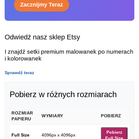
Zacznijmy Teraz
Odwiedź nasz sklep Etsy
I znajdź setki premium malowanek po numerach
i kolorowanek
Sprawdź teraz
Pobierz w różnych rozmiarach
ROZMIAR
WYMIARY
POBIERZ
PAPIERU
Pobierz
Full Size
4096px x 4096px
Full Size