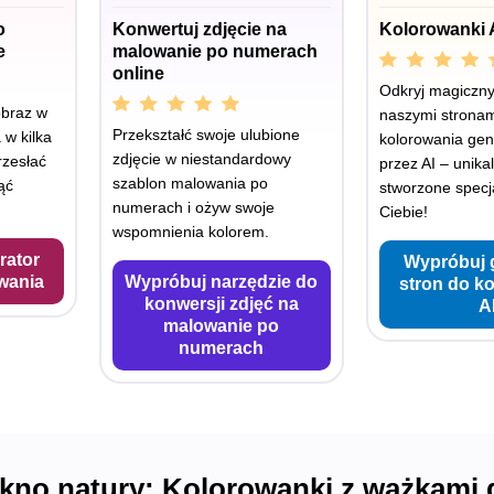
o
Konwertuj zdjęcie na
Kolorowanki 
e
malowanie po numerach
online
Odkryj magiczny 
obraz w
naszymi stronam
Przekształć swoje ulubione
 w kilka
kolorowania ge
zdjęcie w niestandardowy
rzesłać
przez AI – unika
szablon malowania po
ąć
stworzone specja
numerach i ożyw swoje
Ciebie!
wspomnienia kolorem.
rator
Wypróbuj 
wania
Wypróbuj narzędzie do
stron do k
konwersji zdjęć na
A
malowanie po
numerach
ękno natury: Kolorowanki z ważkami