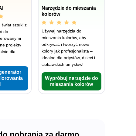
AI
Narzędzie do mieszania
kolorów
świat sztuki z
Używaj narzędzia do
i do
mieszania kolorów, aby
nerowanymi
odkrywać i tworzyć nowe
lne projekty
kolory jak profesjonalista –
lnie dla
idealne dla artystów, dzieci i
ciekawskich umysłów!
generator
olorowania
Wypróbuj narzędzie do
I
mieszania kolorów
 do pobrania za darmo