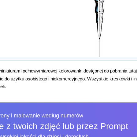
iniaturami pełnowymiarowej kolorowanki dostępnej do pobrania tuta
e do użytku osobistego i niekomercyjnego. Wszystkie kreskówki i i
eli.
trony i malowanie według numerów
 z twoich zdjęć lub przez Prompt
ysokiej jakości dla dzieci i dorosłych