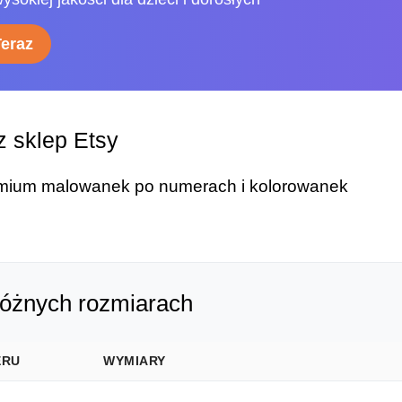
Teraz
 sklep Etsy
remium malowanek po numerach i kolorowanek
różnych rozmiarach
ERU
WYMIARY