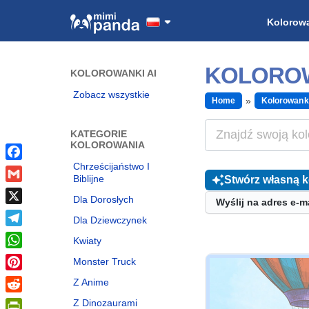
Kolorow
KOLOROW
KOLOROWANKI AI
Zobacz wszystkie
Home
Kolorowank
KATEGORIE
KOLOROWANIA
Chrześcijaństwo I
Facebook
Biblijne
Stwórz własną 
Gmail
Dla Dorosłych
Wyślij na adres e-m
X
Dla Dziewczynek
Telegram
Kwiaty
WhatsApp
Monster Truck
Pinterest
Z Anime
Reddit
Z Dinozaurami