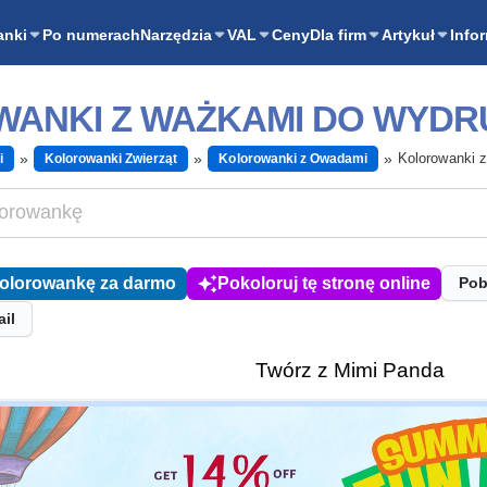
anki
Po numerach
Narzędzia
VAL
Ceny
Dla firm
Artykuł
Info
ANKI Z WAŻKAMI DO WYDR
Kolorowanki 
i
Kolorowanki Zwierząt
Kolorowanki z Owadami
kolorowankę za darmo
Pokoloruj tę stronę online
Pob
ail
Twórz z Mimi Panda