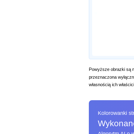
Powyższe obrazki są m
przeznaczona wyłączni
własnością ich właścici
Kolorowanki s
Wykonane
Algorytm AI o w