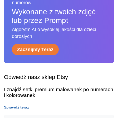
numerów
Wykonane z twoich zdjęć
lub przez Prompt
Algorytm AI o wysokiej jakości dla dzieci i
dorosłych
Zacznijmy Teraz
Odwiedź nasz sklep Etsy
I znajdź setki premium malowanek po numerach
i kolorowanek
Sprawdź teraz