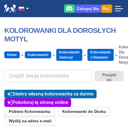
Zaloguj Się
Rej.
KOLOROWANKI DLA DOROSŁYCH
MOTYL
Kolor
Dla
Kolorowanki
Kolorowanki
Home
Kolorowanki
Doros
Zwierząt
z Owadami
Motyl
Przejdź
do
Stwórz własną kolorowankę za darmo
Pokoloruj tę stronę online
Pobierz Kolorowanka
Kolorowanki do Druku
Wyślij na adres e-mail