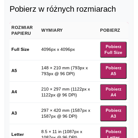
Pobierz w różnych rozmiarach
ROZMIAR
WYMIARY
POBIERZ
PAPIERU
Pobierz
Full Size
4096px x 4096px
Full Size
148 × 210 mm (793px x
Pobierz
A5
793px @ 96 DPI)
A5
210 × 297 mm (1122px x
Pobierz
A4
1122px @ 96 DPI)
A4
297 × 420 mm (1587px x
Pobierz
A3
1587px @ 96 DPI)
A3
8.5 × 11 in (1087px x
Pobierz
Letter
1087px @ 96 DPI)
Letter