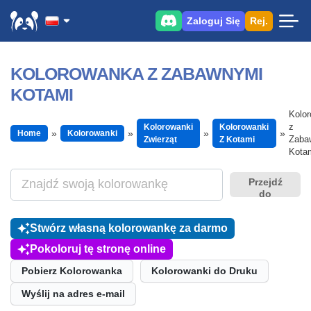
Zaloguj Się
Rej.
KOLOROWANKA Z ZABAWNYMI
KOTAMI
Kolo
z
Kolorowanki
Kolorowanki
Home
Kolorowanki
Zaba
Zwierząt
Z Kotami
Kota
Przejdź
do
Stwórz własną kolorowankę za darmo
Pokoloruj tę stronę online
Pobierz Kolorowanka
Kolorowanki do Druku
Wyślij na adres e-mail