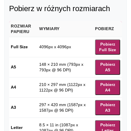
Pobierz w różnych rozmiarach
ROZMIAR
WYMIARY
POBIERZ
PAPIERU
Pobierz
Full Size
4096px x 4096px
Full Size
148 × 210 mm (793px x
Pobierz
A5
793px @ 96 DPI)
A5
210 × 297 mm (1122px x
Pobierz
A4
1122px @ 96 DPI)
A4
297 × 420 mm (1587px x
Pobierz
A3
1587px @ 96 DPI)
A3
8.5 × 11 in (1087px x
Pobierz
Letter
1087px @ 96 DPI)
Letter