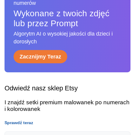
numerów
Wykonane z twoich zdjęć
lub przez Prompt
Algorytm AI o wysokiej jakości dla dzieci i
dorosłych
Zacznijmy Teraz
Odwiedź nasz sklep Etsy
I znajdź setki premium malowanek po numerach
i kolorowanek
Sprawdź teraz