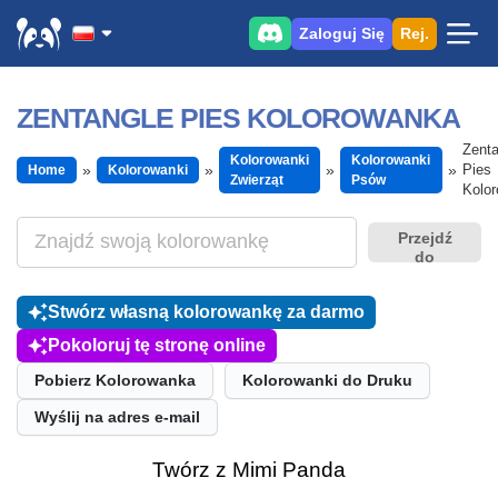
Zaloguj Się
Rej.
ZENTANGLE PIES KOLOROWANKA
Zenta
Kolorowanki
Kolorowanki
Pies
Home
Kolorowanki
Zwierząt
Psów
Kolo
Przejdź
do
Stwórz własną kolorowankę za darmo
Pokoloruj tę stronę online
Pobierz Kolorowanka
Kolorowanki do Druku
Wyślij na adres e-mail
Twórz z Mimi Panda