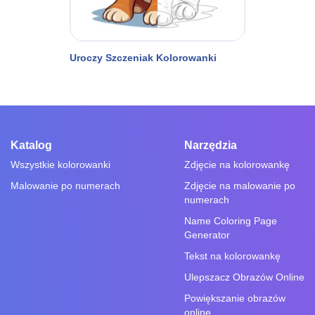
Uroczy Szczeniak Kolorowanki
Katalog
Narzędzia
Wszystkie kolorowanki
Zdjęcie na kolorowankę
Malowanie po numerach
Zdjęcie na malowanie po
numerach
Name Coloring Page
Generator
Tekst na kolorowankę
Ulepszacz Obrazów Online
Powiększanie obrazów
online