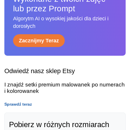
lub przez Prompt
Algorytm AI o wysokiej jakości dla dzieci i
dorosłych
Zacznijmy Teraz
Odwiedź nasz sklep Etsy
I znajdź setki premium malowanek po numerach
i kolorowanek
Sprawdź teraz
Pobierz w różnych rozmiarach