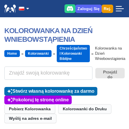
Zaloguj Się
Rej.
KOLOROWANKA NA DZIEŃ
WNIEBOWSTĄPIENIA
Kolorowanka na
Chrześcijaństwo
Dzień
Home
Kolorowanki
I Kolorowanki
Wniebowstąpienia
Biblijne
Przejdź
do
Stwórz własną kolorowankę za darmo
Pokoloruj tę stronę online
Pobierz Kolorowanka
Kolorowanki do Druku
Wyślij na adres e-mail