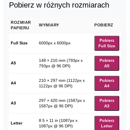
Pobierz w różnych rozmiarach
ROZMIAR
WYMIARY
POBIERZ
PAPIERU
Pobierz
Full Size
6000px x 6000px
Full Size
148 × 210 mm (793px x
Pobierz
A5
793px @ 96 DPI)
A5
210 × 297 mm (1122px x
Pobierz
A4
1122px @ 96 DPI)
A4
297 × 420 mm (1587px x
Pobierz
A3
1587px @ 96 DPI)
A3
8.5 × 11 in (1087px x
Pobierz
Letter
1087px @ 96 DPI)
Letter