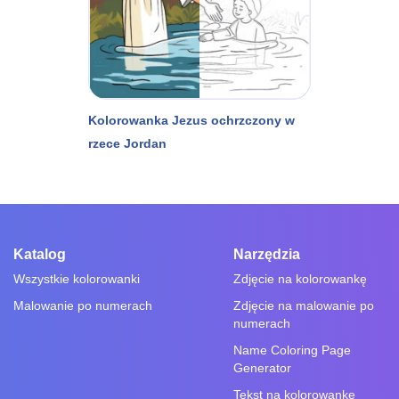
Kolorowanka Jezus ochrzczony w
rzece Jordan
Katalog
Narzędzia
Wszystkie kolorowanki
Zdjęcie na kolorowankę
Malowanie po numerach
Zdjęcie na malowanie po
numerach
Name Coloring Page
Generator
Tekst na kolorowankę