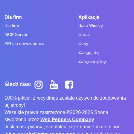
Dla firm
Aplikacja
Dla firm
Baza Wiedzy
MCP Server
O nas
API dla deweloperów
Ceny
Zaloguj Się
Zarejestruj Się
Śledź Nas:
100% pikseli z recyklingu zostało użytych do zbudowania
tej strony!
Wszelkie prawa zastrzeżone ©2020-2026 Strona
stworzona przez
Web Peppers Company
Jeśli masz pytania, skontaktuj się z nami e-mailem pod
adresem
info@mimi-panda.com
lub przeczytaj naszą