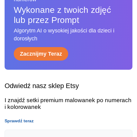
Wykonane z twoich zdjęć
lub przez Prompt
Algorytm AI o wysokiej jakości dla dzieci i
dorosłych
Zacznijmy Teraz
Odwiedź nasz sklep Etsy
I znajdź setki premium malowanek po numerach
i kolorowanek
Sprawdź teraz