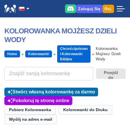
Zaloguj Się
Rej.
KOLOROWANKA MOJŻESZ DZIELI
WODY
Kolorowanka
Chrześcijaństwo
Mojżesz Dzieli
Home
Kolorowanki
I Kolorowanki
Wody
Biblijne
Przejdź
do
Stwórz własną kolorowankę za darmo
Pokoloruj tę stronę online
Pobierz Kolorowanka
Kolorowanki do Druku
Wyślij na adres e-mail