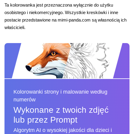
Ta kolorowanka jest przeznaczona wyłącznie do użytku
osobistego i niekomercyjnego. Wszystkie kreskówki i inne
postacie przedstawione na mimi-panda.com są własnością ich
właścicieli.
Kolorowanki strony i malowanie według
numerów
Wykonane z twoich zdjęć
lub przez Prompt
Algorytm AI o wysokiej jakości dla dzieci i