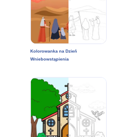
Kolorowanka na Dzień
Wniebowstąpienia