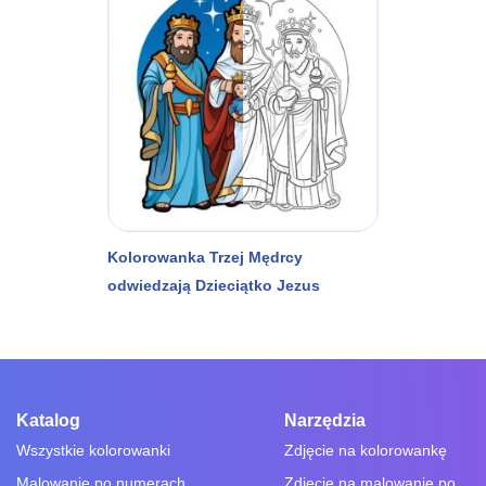
Kolorowanka Trzej Mędrcy
odwiedzają Dzieciątko Jezus
Katalog
Narzędzia
Wszystkie kolorowanki
Zdjęcie na kolorowankę
Malowanie po numerach
Zdjęcie na malowanie po