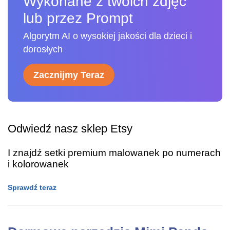
Wykonane z twoich zdjęć
lub przez Prompt
Algorytm AI o wysokiej jakości dla dzieci i
dorosłych
Zacznijmy Teraz
Odwiedź nasz sklep Etsy
I znajdź setki premium malowanek po numerach
i kolorowanek
Sprawdź teraz