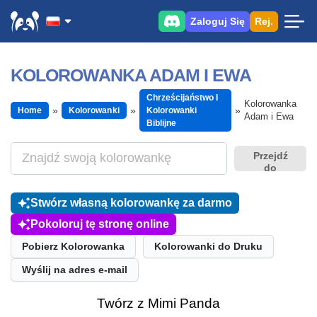
Zaloguj Się
Rej.
KOLOROWANKA ADAM I EWA
Chrześcijaństwo I
Kolorowanka
Home
Kolorowanki
Kolorowanki
Adam i Ewa
Biblijne
Przejdź
do
Stwórz własną kolorowankę za darmo
Pokoloruj tę stronę online
Pobierz Kolorowanka
Kolorowanki do Druku
Wyślij na adres e-mail
Twórz z Mimi Panda