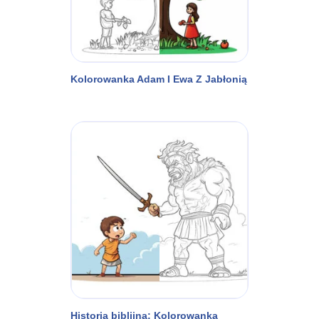
Kolorowanka Adam I Ewa Z Jabłonią
Historia biblijna: Kolorowanka