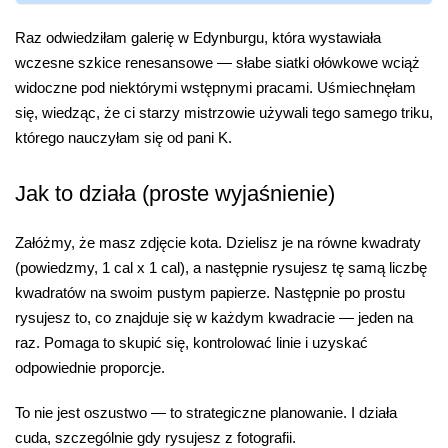
Raz odwiedziłam galerię w Edynburgu, która wystawiała
wczesne szkice renesansowe — słabe siatki ołówkowe wciąż
widoczne pod niektórymi wstępnymi pracami. Uśmiechnęłam
się, wiedząc, że ci starzy mistrzowie używali tego samego triku,
którego nauczyłam się od pani K.
Jak to działa (proste wyjaśnienie)
Załóżmy, że masz zdjęcie kota. Dzielisz je na równe kwadraty
(powiedzmy, 1 cal x 1 cal), a następnie rysujesz tę samą liczbę
kwadratów na swoim pustym papierze. Następnie po prostu
rysujesz to, co znajduje się w każdym kwadracie — jeden na
raz. Pomaga to skupić się, kontrolować linie i uzyskać
odpowiednie proporcje.
To nie jest oszustwo — to strategiczne planowanie. I działa
cuda, szczególnie gdy rysujesz z fotografii.