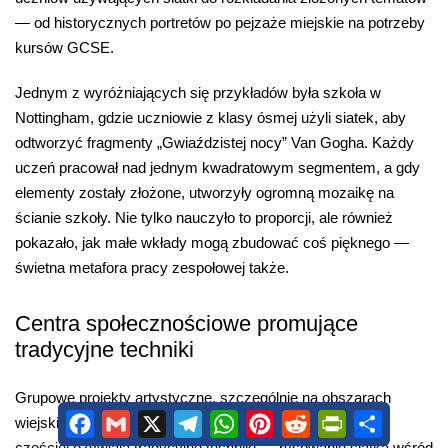
— od historycznych portretów po pejzaże miejskie na potrzeby
kursów GCSE.
Jednym z wyróżniających się przykładów była szkoła w
Nottingham, gdzie uczniowie z klasy ósmej użyli siatek, aby
odtworzyć fragmenty „Gwiaździstej nocy” Van Gogha. Każdy
uczeń pracował nad jednym kwadratowym segmentem, a gdy
elementy zostały złożone, utworzyły ogromną mozaikę na
ścianie szkoły. Nie tylko nauczyło to proporcji, ale również
pokazało, jak małe wkłady mogą zbudować coś pięknego —
świetna metafora pracy zespołowej także.
Centra społecznościowe promujące
tradycyjne techniki
Grupowe projekty artystyczne, szczególnie na obszarach
Facebook
Gmail
X
Telegram
WhatsApp
Pinterest
Reddit
PrintFriendly
Share
wiejskich, takich jak Shropshire czy granice Walii, coraz
częściej ożywiają tradycyjne techniki — rysowanie siatką wśród