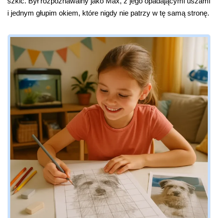
szkic. Był rozpoznawalny jako Max, z jego opadającymi uszami
i jednym głupim okiem, które nigdy nie patrzy w tę samą stronę.