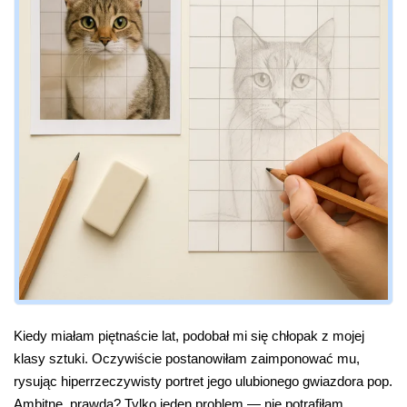
Kiedy miałam piętnaście lat, podobał mi się chłopak z mojej
klasy sztuki. Oczywiście postanowiłam zaimponować mu,
rysując hiperrzeczywisty portret jego ulubionego gwiazdora pop.
Ambitne, prawda? Tylko jeden problem — nie potrafiłam