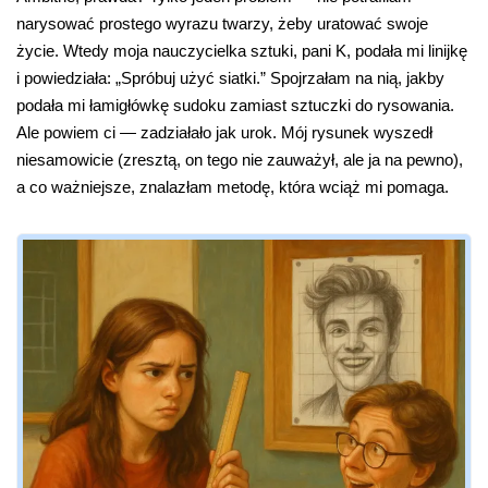
narysować prostego wyrazu twarzy, żeby uratować swoje
życie. Wtedy moja nauczycielka sztuki, pani K, podała mi linijkę
i powiedziała: „Spróbuj użyć siatki.” Spojrzałam na nią, jakby
podała mi łamigłówkę sudoku zamiast sztuczki do rysowania.
Ale powiem ci — zadziałało jak urok. Mój rysunek wyszedł
niesamowicie (zresztą, on tego nie zauważył, ale ja na pewno),
a co ważniejsze, znalazłam metodę, która wciąż mi pomaga.