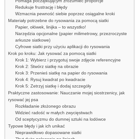
Pomaga początkującym zrozumieć proporcje
Redukuje frustrację i błędy
Wzmacnia pewność siebie poprzez osiągalne kroki
Materiały potrzebne do rysowania za pomocą siatki
Papier, ołówek, linijka – to wszystko!
Narzędzia opcjonalne (papier milimetrowy, przezroczyste
arkusze siatkowe)
Cyfrowe siatki przy użyciu aplikacji do rysowania
Krok po kroku: Jak rysować za pomocą siatki
Krok 1: Wybierz i przygotuj swoje zdjęcie referencyjne
Krok 2: Stwórz siatkę na obrazie
Krok 3: Przenieś siatkę na papier do rysowania
Krok 4: Rysuj kwadrat po kwadracie
Krok 5: Zetrzyj siatkę i dodaj szczegóły
Praktyczne zastosowanie: Nauczanie mojej siostrzenicy, jak
rysować jej psa
Rozkładanie złożonego obrazu
Widzieć radość w małych zwycięstwach
Od sceptycyzmu do dumnej sztuki na lodówce
Typowe błędy i jak ich unikać
Nieprawidłowo dopasowane siatki