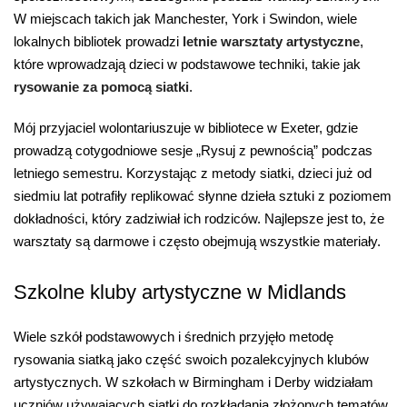
W miejscach takich jak Manchester, York i Swindon, wiele
lokalnych bibliotek prowadzi
letnie warsztaty artystyczne
,
które wprowadzają dzieci w podstawowe techniki, takie jak
rysowanie za pomocą siatki
.
Mój przyjaciel wolontariuszuje w bibliotece w Exeter, gdzie
prowadzą cotygodniowe sesje „Rysuj z pewnością” podczas
letniego semestru. Korzystając z metody siatki, dzieci już od
siedmiu lat potrafiły replikować słynne dzieła sztuki z poziomem
dokładności, który zadziwiał ich rodziców. Najlepsze jest to, że
warsztaty są darmowe i często obejmują wszystkie materiały.
Szkolne kluby artystyczne w Midlands
Wiele szkół podstawowych i średnich przyjęło metodę
rysowania siatką jako część swoich pozalekcyjnych klubów
artystycznych. W szkołach w Birmingham i Derby widziałam
uczniów używających siatki do rozkładania złożonych tematów