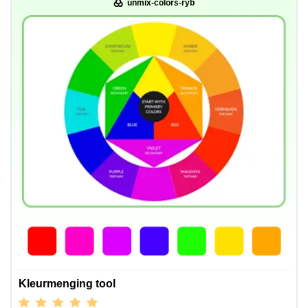
unmix-colors-ryb
Kleurmenging tool