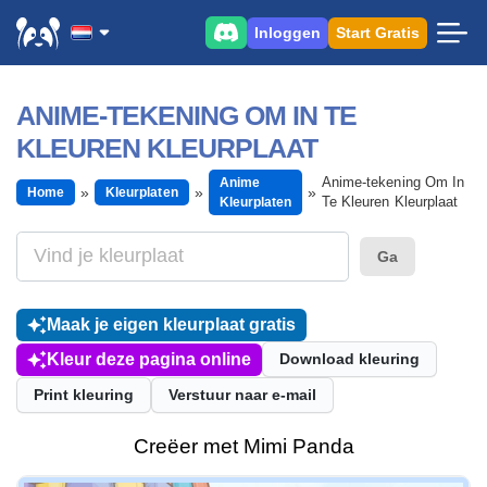
Inloggen
Start Gratis
ANIME-TEKENING OM IN TE
KLEUREN KLEURPLAAT
Anime-tekening Om In
Anime
Home
Kleurplaten
Te Kleuren Kleurplaat
Kleurplaten
Ga
Maak je eigen kleurplaat gratis
Kleur deze pagina online
Download kleuring
Print kleuring
Verstuur naar e-mail
Creëer met Mimi Panda