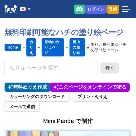
ログイン
登録
無料印刷可能なハチの塗り絵ページ
ぬ
動物のぬ
昆虫
無料印刷可能なハチ
Home
り
りえペー
の塗
の塗り絵ページ
え
ジ
り絵
行く
無料ぬりえ作成
このページをオンラインで塗る
カラーリングのダウンロード
プリントぬりえ
メールで送信
Mimi Panda で制作