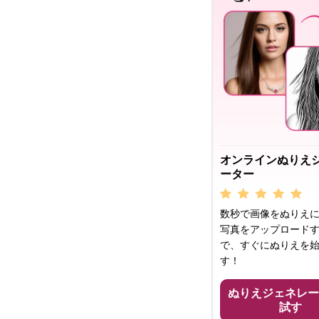
オンラインぬりえ
ーター
数秒で画像をぬりえに
写真をアップロード
で、すぐにぬりえを
す！
ぬりえジェネレー
試す