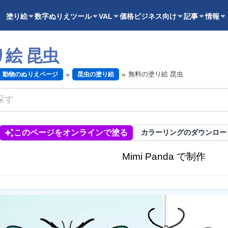
塗り絵
数字ぬりえ
ツール
VAL
価格
ビジネス向け
記事
情報
絵 昆虫
無料の塗り絵 昆虫
動物のぬりえページ
昆虫の塗り絵
このページをオンラインで塗る
カラーリングのダウンロー
Mimi Panda で制作