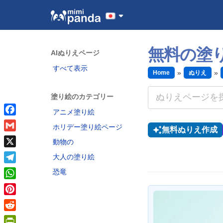
無料の塗り
AIぬりえページ
すべて表示
Home
ぬりえ
塗り絵のカテゴリー
アニメ塗り絵
Facebook
ホリデー塗り絵ページ
無料ぬりえ作成
Gmail
動物の
X
大人の塗り絵
Telegram
恐竜
WhatsApp
Pinterest
Reddit