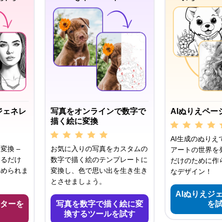
ジェネレ
写真をオンラインで数字で
AIぬりえペー
描く絵に変換
AI生成のぬりえ
変換 –
お気に入りの写真をカスタムの
アートの世界を発
するだけ
数字で描く絵のテンプレートに
だけのために作
始められま
変換し、色で思い出を生き生き
なデザイン！
とさせましょう。
AIぬりえジ
ターを
写真を数字で描く絵に変
を
換するツールを試す