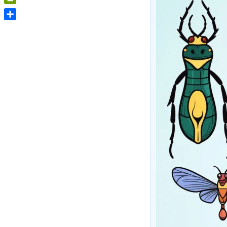
PrintFriendly
Share