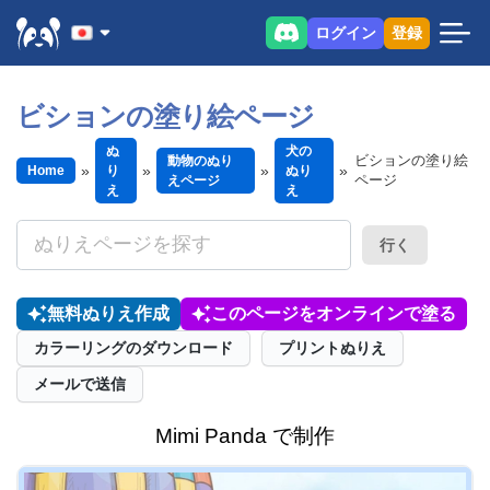
ログイン
登録
ビションの塗り絵ページ
ぬ
犬の
ビションの塗り絵
動物のぬり
Home
り
ぬり
ページ
えページ
え
え
行く
無料ぬりえ作成
このページをオンラインで塗る
カラーリングのダウンロード
プリントぬりえ
メールで送信
Mimi Panda で制作