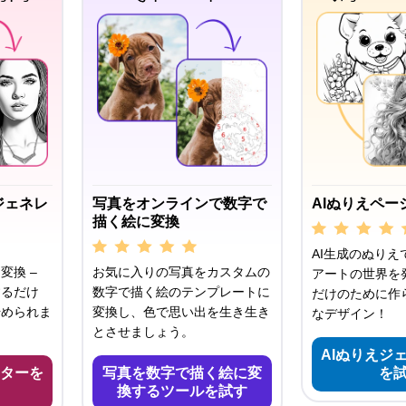
ジェネレ
写真をオンラインで数字で
AIぬりえペー
描く絵に変換
AI生成のぬりえ
変換 –
お気に入りの写真をカスタムの
アートの世界を発
するだけ
数字で描く絵のテンプレートに
だけのために作
始められま
変換し、色で思い出を生き生き
なデザイン！
とさせましょう。
AIぬりえジ
ターを
写真を数字で描く絵に変
を
換するツールを試す