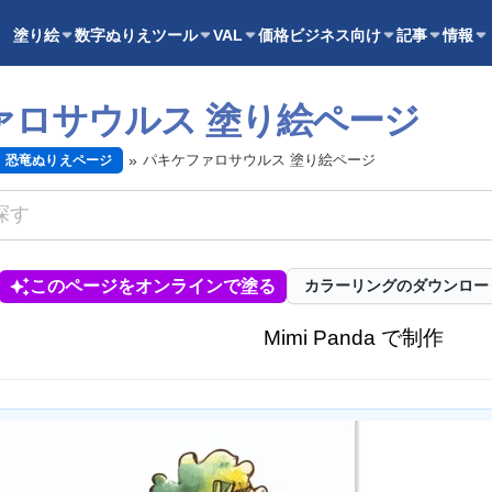
塗り絵
数字ぬりえ
ツール
VAL
価格
ビジネス向け
記事
情報
ァロサウルス 塗り絵ページ
パキケファロサウルス 塗り絵ページ
恐竜ぬりえページ
このページをオンラインで塗る
カラーリングのダウンロー
Mimi Panda で制作