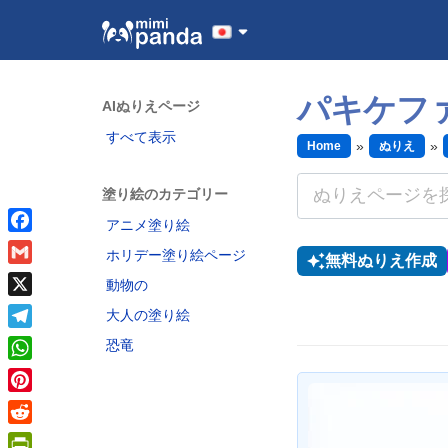
パキケフ
AIぬりえページ
すべて表示
Home
ぬりえ
塗り絵のカテゴリー
アニメ塗り絵
Facebook
ホリデー塗り絵ページ
無料ぬりえ作成
Gmail
動物の
X
大人の塗り絵
Telegram
恐竜
WhatsApp
Pinterest
Reddit