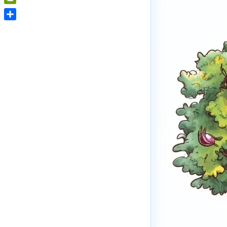
PrintFriendly
Share