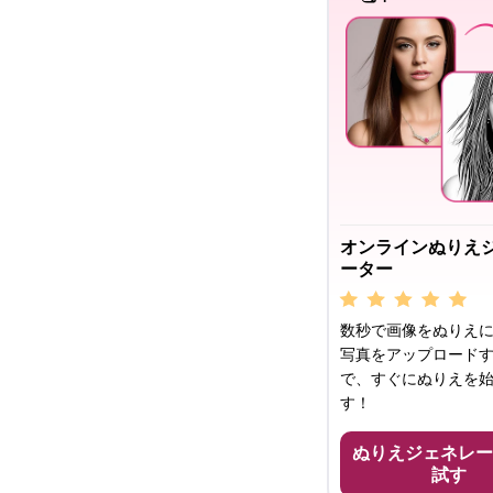
オンラインぬりえ
ーター
数秒で画像をぬりえに
写真をアップロード
で、すぐにぬりえを
す！
ぬりえジェネレー
試す