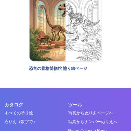
恐竜の骨格博物館 塗り絵ページ
カタログ
ツール
すべての塗り絵
写真からぬりえページへ
ぬりえ（数字で）
写真からナンバーぬりえへ
Name Coloring Page