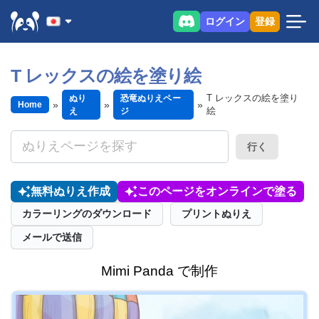
ログイン
登録
T レックスの絵を塗り絵
T レックスの絵を塗り
ぬり
恐竜ぬりえペー
Home
絵
え
ジ
行く
無料ぬりえ作成
このページをオンラインで塗る
カラーリングのダウンロード
プリントぬりえ
メールで送信
Mimi Panda で制作