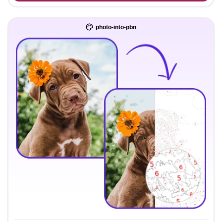
photo-into-pbn