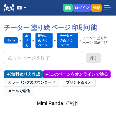
ログイン
登録
チーター 塗り絵 ページ 印刷可能
ぬ
動物の
チーター
チーター 塗り絵
Home
り
ぬりえ
のぬりえ
ページ 印刷可能
え
ページ
ページ
行く
無料ぬりえ作成
このページをオンラインで塗る
カラーリングのダウンロード
プリントぬりえ
メールで送信
Mimi Panda で制作