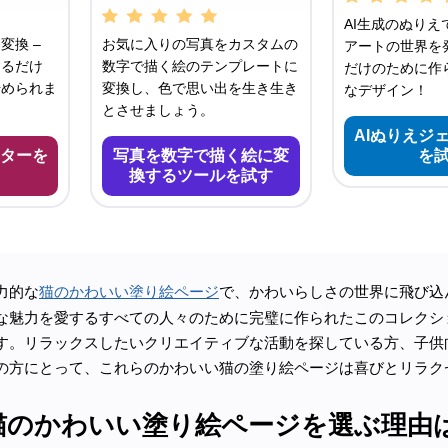
AI生成のぬりえ
変換 –
お気に入りの写真をカスタムの
アートの世界を発
するだけ
数字で描く絵のテンプレートに
だけのために作
始められま
変換し、色で思い出を生き生き
なデザイン！
とさせましょう。
AIぬりえジ
ターを
写真を数字で描く絵に変
を
換するツールを試す
力的な
猫のかわいい塗り絵ページ
で、かわいらしさの世界に飛び込
な魅力を愛するすべての人々のために完璧に作られたこのコレクシ
す。リラックスしたいクリエイティブな活動を探している方、子供
の方にとって、これらのかわいい猫の塗り絵ページは喜びとリラク
猫のかわいい塗り絵ページを選ぶ理由