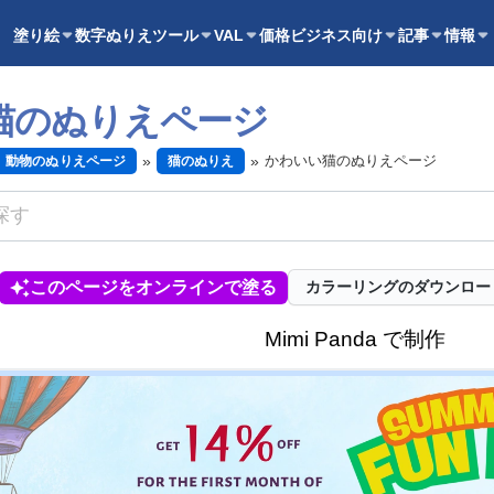
塗り絵
数字ぬりえ
ツール
VAL
価格
ビジネス向け
記事
情報
猫のぬりえページ
かわいい猫のぬりえページ
動物のぬりえページ
猫のぬりえ
このページをオンラインで塗る
カラーリングのダウンロー
Mimi Panda で制作