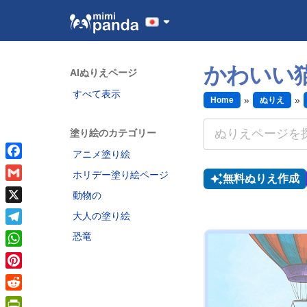
かわいい
AIぬりえページ
すべて表示
Home
ぬりえ
塗り絵のカテゴリー
アニメ塗り絵
Facebook
ホリデー塗り絵ページ
無料ぬりえ作成
Gmail
動物の
X
大人の塗り絵
Telegram
恐竜
WhatsApp
Pinterest
Reddit