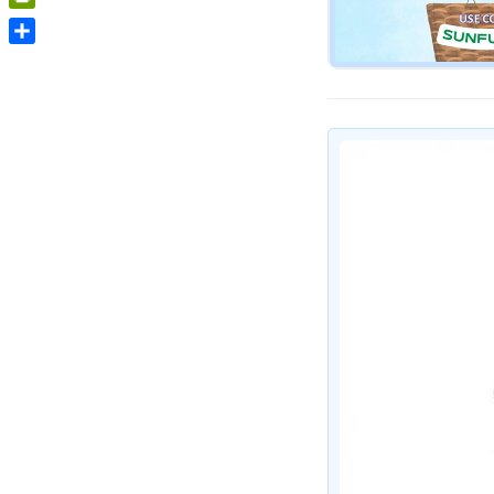
PrintFriendly
Share