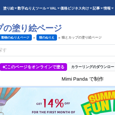
塗り絵
数字ぬりえ
ツール
VAL
価格
ビジネス向け
記事
情報
プの塗り絵ページ
猫とカップの塗り絵ページ
動物のぬりえページ
猫のぬりえ
このページをオンラインで塗る
カラーリングのダウンロー
Mimi Panda で制作