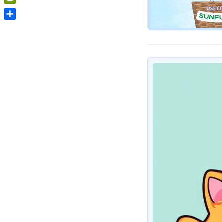
PrintFriendly
Share