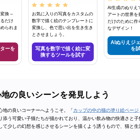
AI生成のぬりえ
変換 –
お気に入りの写真をカスタムの
アートの世界を発
するだけ
数字で描く絵のテンプレートに
だけのために作
始められま
変換し、色で思い出を生き生き
なデザイン！
とさせましょう。
AIぬりえジ
ターを
写真を数字で描く絵に変
を
換するツールを試す
心地の良いシーンを発見しよう
心地の良いコーナーへようこそ。「
カップの中の猫の塗り絵ページ
り添う可愛い子猫たちが描かれており、温かい飲み物の快適さと子
して少しの幻想を感じさせるシーンを描くよう誘うもので、猫と生