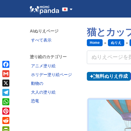
猫とカッ
AIぬりえページ
すべて表示
Home
ぬりえ
塗り絵のカテゴリー
アニメ塗り絵
Facebook
ホリデー塗り絵ページ
無料ぬりえ作成
Gmail
動物の
X
大人の塗り絵
Telegram
恐竜
WhatsApp
Pinterest
Reddit