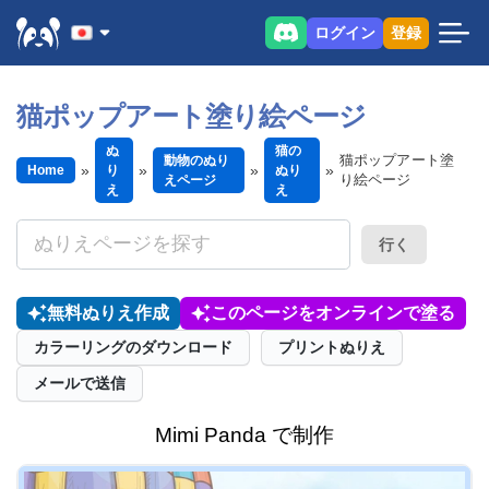
ログイン
登録
猫ポップアート塗り絵ページ
ぬ
猫の
猫ポップアート塗
動物のぬり
Home
り
ぬり
り絵ページ
えページ
え
え
行く
無料ぬりえ作成
このページをオンラインで塗る
カラーリングのダウンロード
プリントぬりえ
メールで送信
Mimi Panda で制作