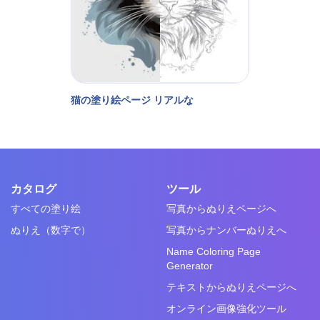
猫の塗り絵ページ リアルな
カタログ
ツール
すべての塗り絵
写真からぬりえページへ
ぬりえ（数字で）
写真からナンバーぬりえへ
Name Coloring Page
Generator
テキストからぬりえページへ
オンライン画像強化ツール