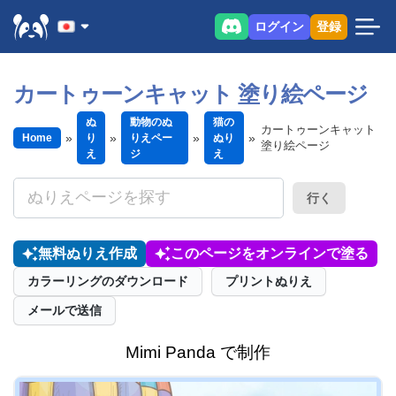
ログイン
登録
カートゥーンキャット 塗り絵ページ
ぬ
動物のぬ
猫の
カートゥーンキャット
Home
り
りえペー
ぬり
塗り絵ページ
え
ジ
え
行く
無料ぬりえ作成
このページをオンラインで塗る
カラーリングのダウンロード
プリントぬりえ
メールで送信
Mimi Panda で制作