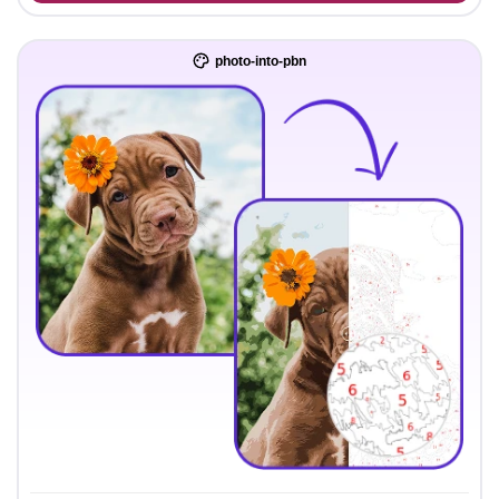
photo-into-pbn