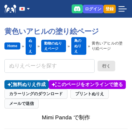
ログイン
登録
黄色いアヒルの塗り絵ページ
ぬ
鳥の
黄色いアヒルの塗
動物のぬり
Home
り
ぬり
り絵ページ
えページ
え
え
行く
無料ぬりえ作成
このページをオンラインで塗る
カラーリングのダウンロード
プリントぬりえ
メールで送信
Mimi Panda で制作