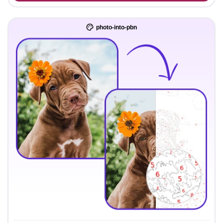
photo-into-pbn