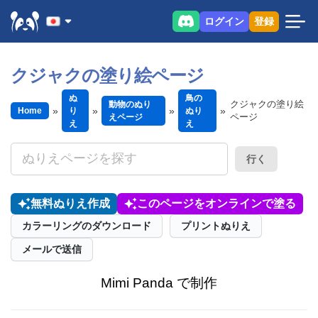
ログイン
登録
クジャクの塗り絵ページ
ぬ
鳥の
クジャクの塗り絵
動物のぬり
Home
り
ぬり
ページ
えページ
え
え
行く
無料ぬりえ作成
このページをオンラインで塗る
カラーリングのダウンロード
プリントぬりえ
メールで送信
Mimi Panda で制作