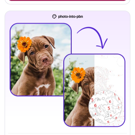
photo-into-pbn