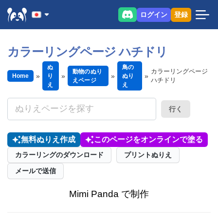
ログイン
登録
カラーリングページ ハチドリ
ぬ
鳥の
カラーリングページ
動物のぬり
Home
り
ぬり
ハチドリ
えページ
え
え
行く
無料ぬりえ作成
このページをオンラインで塗る
カラーリングのダウンロード
プリントぬりえ
メールで送信
Mimi Panda で制作