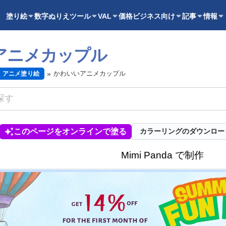
塗り絵
数字ぬりえ
ツール
VAL
価格
ビジネス向け
記事
情報
アニメカップル
かわいいアニメカップル
アニメ塗り絵
このページをオンラインで塗る
カラーリングのダウンロー
Mimi Panda で制作