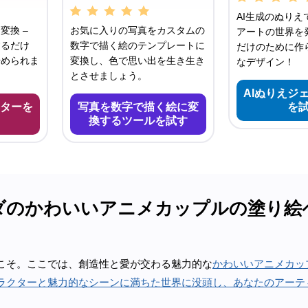
AI生成のぬりえ
変換 –
お気に入りの写真をカスタムの
アートの世界を発
するだけ
数字で描く絵のテンプレートに
だけのために作
始められま
変換し、色で思い出を生き生き
なデザイン！
とさせましょう。
AIぬりえジ
ターを
写真を数字で描く絵に変
を
換するツールを試す
ダのかわいいアニメカップルの塗り絵
こそ。ここでは、創造性と愛が交わる魅力的な
かわいいアニメカッ
ラクターと魅力的なシーンに満ちた世界に没頭し、あなたのアーテ