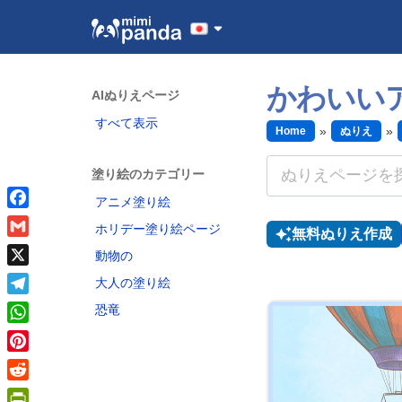
かわいい
AIぬりえページ
すべて表示
Home
ぬりえ
塗り絵のカテゴリー
アニメ塗り絵
Facebook
ホリデー塗り絵ページ
無料ぬりえ作成
Gmail
動物の
X
大人の塗り絵
Telegram
恐竜
WhatsApp
Pinterest
Reddit