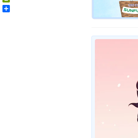
PrintFriendly
Share