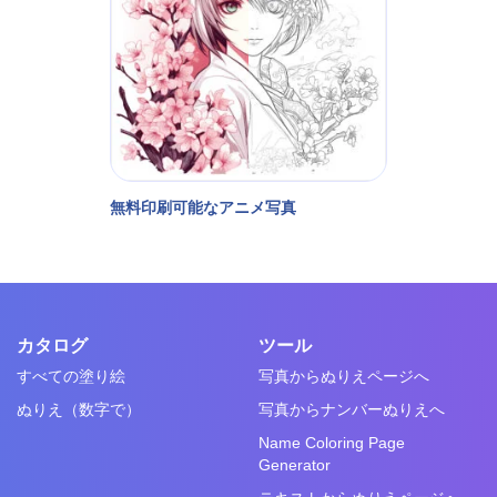
無料印刷可能なアニメ写真
カタログ
ツール
すべての塗り絵
写真からぬりえページへ
ぬりえ（数字で）
写真からナンバーぬりえへ
Name Coloring Page
Generator