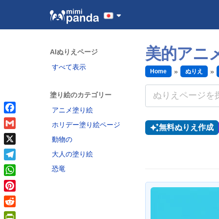
美的アニ
AIぬりえページ
すべて表示
Home
ぬりえ
塗り絵のカテゴリー
アニメ塗り絵
Facebook
ホリデー塗り絵ページ
無料ぬりえ作成
Gmail
動物の
X
大人の塗り絵
Telegram
恐竜
WhatsApp
Pinterest
Reddit