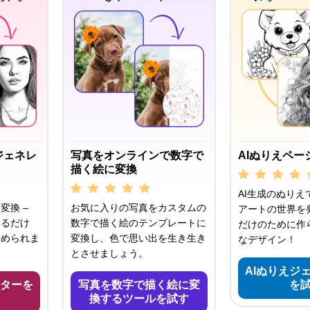
ジェネレ
写真をオンラインで数字で
AIぬりえペー
描く絵に変換
AI生成のぬりえ
変換 –
お気に入りの写真をカスタムの
アートの世界を発
するだけ
数字で描く絵のテンプレートに
だけのために作
始められま
変換し、色で思い出を生き生き
なデザイン！
とさせましょう。
AIぬりえジ
ターを
写真を数字で描く絵に変
を
換するツールを試す