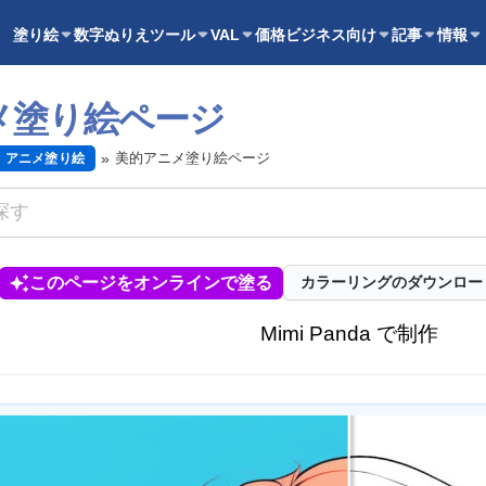
塗り絵
数字ぬりえ
ツール
VAL
価格
ビジネス向け
記事
情報
メ塗り絵ページ
美的アニメ塗り絵ページ
アニメ塗り絵
このページをオンラインで塗る
カラーリングのダウンロー
Mimi Panda で制作