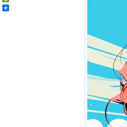
PrintFriendly
Share