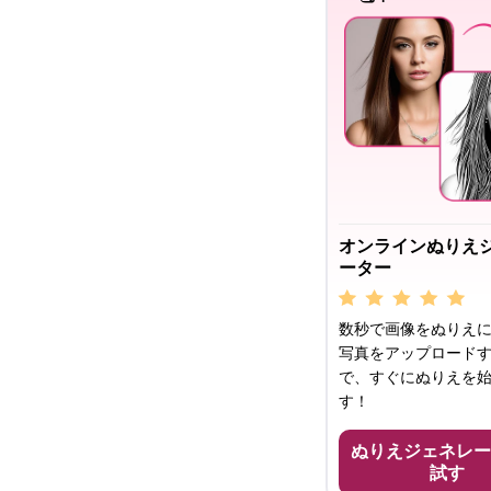
オンラインぬりえ
ーター
数秒で画像をぬりえに
写真をアップロード
で、すぐにぬりえを
す！
ぬりえジェネレー
試す