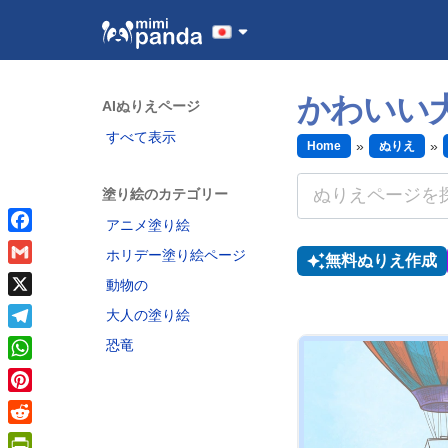
かわいい
AIぬりえページ
すべて表示
Home
ぬりえ
塗り絵のカテゴリー
アニメ塗り絵
Facebook
ホリデー塗り絵ページ
無料ぬりえ作成
Gmail
動物の
X
大人の塗り絵
Telegram
恐竜
WhatsApp
Pinterest
Reddit