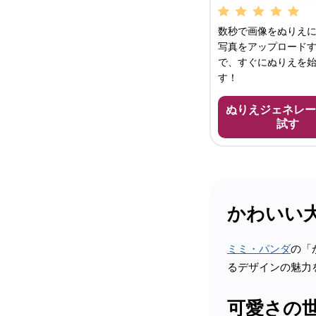
数秒で画像をぬりえに
写真をアップロード
で、すぐにぬりえを
す！
ぬりえジェネレー
試す
かわいい
ミミ・パンダ
の「
るデザインの魅力
可愛さの