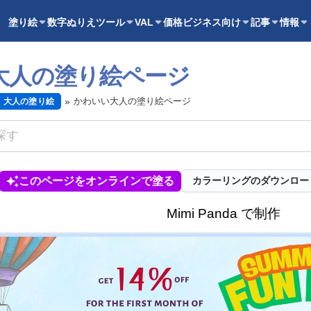
塗り絵
数字ぬりえ
ツール
VAL
価格
ビジネス向け
記事
情報
大人の塗り絵ページ
かわいい大人の塗り絵ページ
大人の塗り絵
このページをオンラインで塗る
カラーリングのダウンロー
Mimi Panda で制作