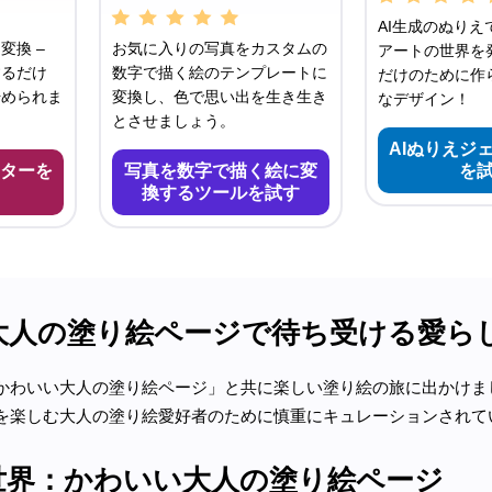
AI生成のぬりえ
変換 –
お気に入りの写真をカスタムの
アートの世界を発
するだけ
数字で描く絵のテンプレートに
だけのために作
始められま
変換し、色で思い出を生き生き
なデザイン！
とさせましょう。
AIぬりえジ
ターを
写真を数字で描く絵に変
を
換するツールを試す
大人の塗り絵ページで待ち受ける愛ら
かわいい大人の塗り絵ページ」と共に楽しい塗り絵の旅に出かけま
を楽しむ大人の塗り絵愛好者のために慎重にキュレーションされて
世界：かわいい大人の塗り絵ページ