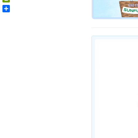
PrintFriendly
Share