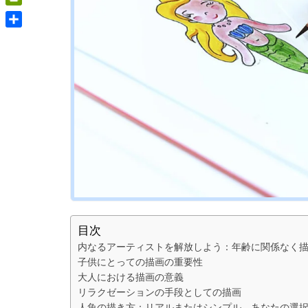
PrintFriendly
Share
目次
内なるアーティストを解放しよう：年齢に関係なく
子供にとっての描画の重要性
大人における描画の意義
リラクゼーションの手段としての描画
人魚の描き方：リアルまたはシンプル、あなたの選