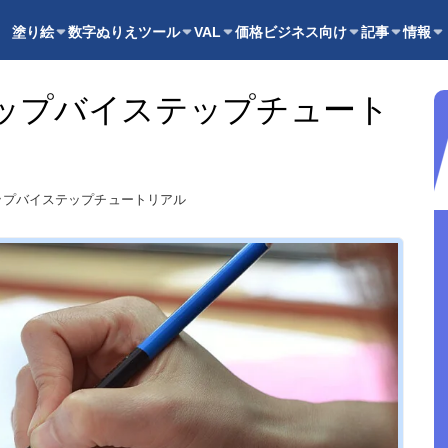
塗り絵
数字ぬりえ
ツール
VAL
価格
ビジネス向け
記事
情報
ップバイステップチュート
ップバイステップチュートリアル