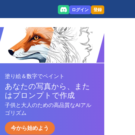
ログイン
登録
塗り絵＆数字でペイント
あなたの写真から、また
はプロンプトで作成
子供と大人のための高品質なAIアル
ゴリズム
今から始めよう