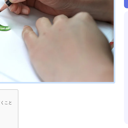
描くこと
択