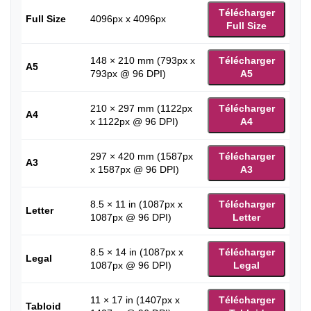
Télécharger
Full Size
4096px x 4096px
Full Size
148 × 210 mm (793px x
Télécharger
A5
793px @ 96 DPI)
A5
210 × 297 mm (1122px
Télécharger
A4
x 1122px @ 96 DPI)
A4
297 × 420 mm (1587px
Télécharger
A3
x 1587px @ 96 DPI)
A3
8.5 × 11 in (1087px x
Télécharger
Letter
1087px @ 96 DPI)
Letter
8.5 × 14 in (1087px x
Télécharger
Legal
1087px @ 96 DPI)
Legal
11 × 17 in (1407px x
Télécharger
Tabloid