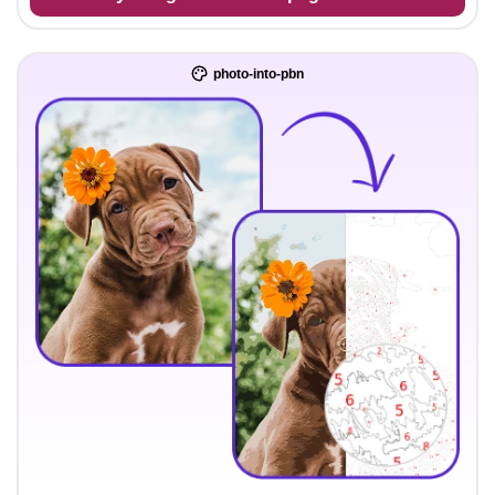
photo-into-pbn