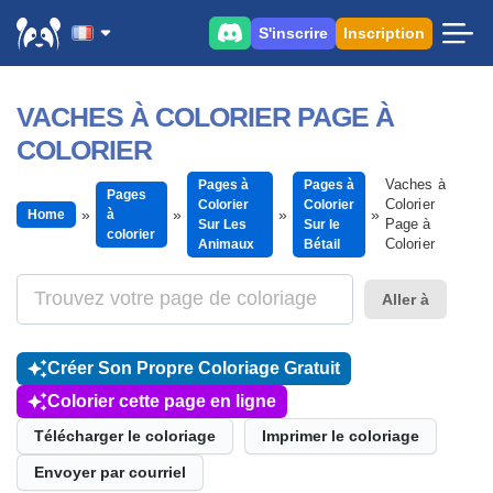
S'inscrire
Inscription
VACHES À COLORIER PAGE À
COLORIER
Vaches à
Pages à
Pages à
Pages
Colorier
Colorier
Colorier
Home
à
Page à
Sur Les
Sur le
colorier
Colorier
Animaux
Bétail
Aller à
Créer Son Propre Coloriage Gratuit
Colorier cette page en ligne
Télécharger le coloriage
Imprimer le coloriage
Envoyer par courriel