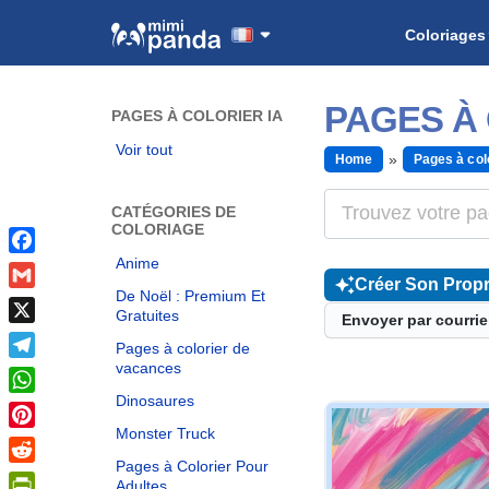
Coloriages
PAGES À
PAGES À COLORIER IA
Voir tout
Home
Pages à col
CATÉGORIES DE
COLORIAGE
Anime
Facebook
Créer Son Propr
De Noël : Premium Et
Gmail
Gratuites
Envoyer par courrie
X
Pages à colorier de
vacances
Telegram
Dinosaures
WhatsApp
Monster Truck
Pinterest
Pages à Colorier Pour
Reddit
Adultes