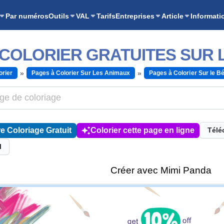
Par numéros
Outils
VAL
Tarifs
Entreprises
Article
Informati
 COLORIER GRATUITES SUR 
orier
Pages à Colorier Sur Les Animaux
Pages à Colorier Sur le Bé
e Coloriage Gratuit
Colorier cette page en ligne
Télé
l
Créer avec Mimi Panda