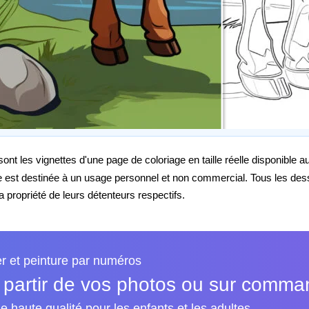
nt les vignettes d'une page de coloriage en taille réelle disponible 
e est destinée à un usage personnel et non commercial. Tous les de
propriété de leurs détenteurs respectifs.
er et peinture par numéros
 partir de vos photos ou sur comm
e haute qualité pour les enfants et les adultes