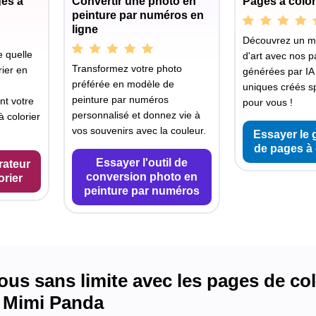
ges à
Convertir une photo en
Pages à color
peinture par numéros en
ligne
Découvrez un 
 quelle
d'art avec nos p
Transformez votre photo
ier en
générées par IA
préférée en modèle de
uniques créés s
peinture par numéros
nt votre
pour vous !
personnalisé et donnez vie à
 colorier
vos souvenirs avec la couleur.
Essayer le 
de pages à 
Essayer l'outil de
rateur
conversion photo en
orier
peinture par numéros
s sans limite avec les pages de colo
 Mimi Panda