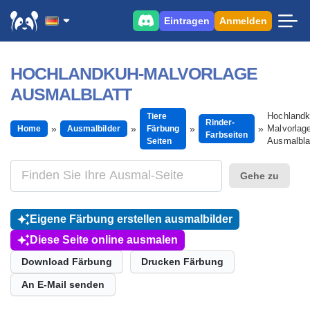
Eintragen
Anmelden
HOCHLANDKUH-MALVORLAGE
AUSMALBLATT
Hochlandk
Tiere
Rinder-
Malvorlag
Home
Ausmalbilder
Färbung
Farbseiten
Ausmalbla
Seiten
Gehe zu
Eigene Färbung erstellen ausmalbilder
Diese Seite online ausmalen
Download Färbung
Drucken Färbung
An E-Mail senden