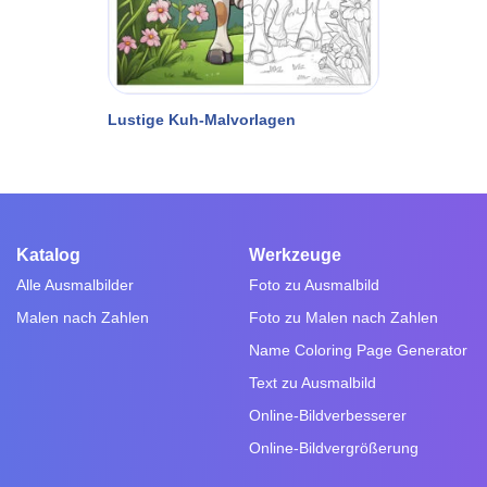
Lustige Kuh-Malvorlagen
Katalog
Werkzeuge
Alle Ausmalbilder
Foto zu Ausmalbild
Malen nach Zahlen
Foto zu Malen nach Zahlen
Name Coloring Page Generator
Text zu Ausmalbild
Online-Bildverbesserer
Online-Bildvergrößerung