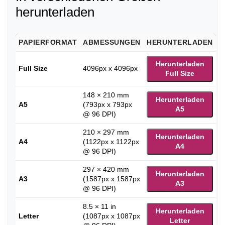
herunterladen
PAPIERFORMAT
ABMESSUNGEN
HERUNTERLADEN
Herunterladen
Full Size
4096px x 4096px
Full Size
148 × 210 mm
Herunterladen
A5
(793px x 793px
A5
@ 96 DPI)
210 × 297 mm
Herunterladen
A4
(1122px x 1122px
A4
@ 96 DPI)
297 × 420 mm
Herunterladen
A3
(1587px x 1587px
A3
@ 96 DPI)
8.5 × 11 in
Herunterladen
Letter
(1087px x 1087px
Letter