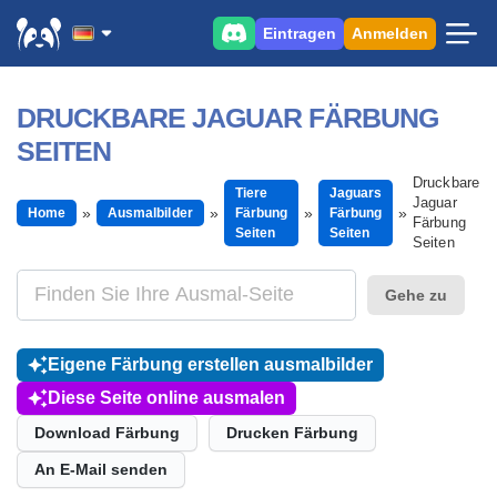
Eintragen
Anmelden
DRUCKBARE JAGUAR FÄRBUNG
SEITEN
Druckbare
Tiere
Jaguars
Jaguar
Home
Ausmalbilder
Färbung
Färbung
Färbung
Seiten
Seiten
Seiten
Gehe zu
Eigene Färbung erstellen ausmalbilder
Diese Seite online ausmalen
Download Färbung
Drucken Färbung
An E-Mail senden