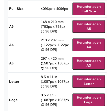
Herunterladen
Full Size
4096px x 4096px
Full Size
148 × 210 mm
Herunterladen
A5
(793px x 793px
A5
@ 96 DPI)
210 × 297 mm
Herunterladen
A4
(1122px x 1122px
A4
@ 96 DPI)
297 × 420 mm
Herunterladen
A3
(1587px x 1587px
A3
@ 96 DPI)
8.5 × 11 in
Herunterladen
Letter
(1087px x 1087px
Letter
@ 96 DPI)
8.5 × 14 in
Herunterladen
Legal
(1087px x 1087px
Legal
@ 96 DPI)