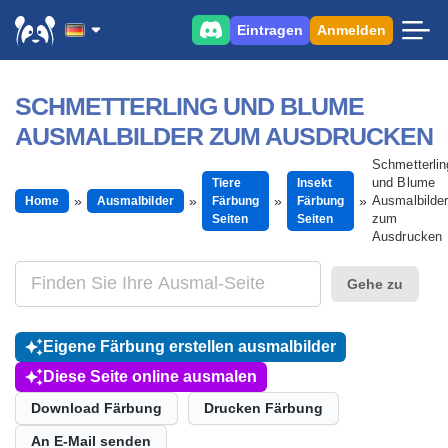
Eintragen
Anmelden
SCHMETTERLING UND BLUME
AUSMALBILDER ZUM AUSDRUCKEN
Schmetterlin
und Blume
Tiere
Insekt
Ausmalbilder
Home
Ausmalbilder
Färbung
Färbung
zum
Seiten
Seiten
Ausdrucken
Gehe zu
Eigene Färbung erstellen ausmalbilder
Diese Seite online ausmalen
Download Färbung
Drucken Färbung
An E-Mail senden