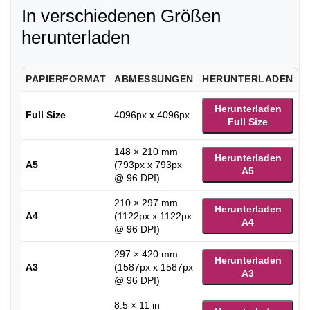
In verschiedenen Größen
herunterladen
PAPIERFORMAT
ABMESSUNGEN
HERUNTERLADEN
Herunterladen
Full Size
4096px x 4096px
Full Size
148 × 210 mm
Herunterladen
A5
(793px x 793px
A5
@ 96 DPI)
210 × 297 mm
Herunterladen
A4
(1122px x 1122px
A4
@ 96 DPI)
297 × 420 mm
Herunterladen
A3
(1587px x 1587px
A3
@ 96 DPI)
8.5 × 11 in