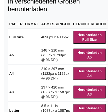
In verschiedenen Größen
herunterladen
PAPIERFORMAT
ABMESSUNGEN
HERUNTERLADEN
Herunterladen
Full Size
4096px x 4096px
Full Size
148 × 210 mm
Herunterladen
A5
(793px x 793px
A5
@ 96 DPI)
210 × 297 mm
Herunterladen
A4
(1122px x 1122px
A4
@ 96 DPI)
297 × 420 mm
Herunterladen
A3
(1587px x 1587px
A3
@ 96 DPI)
8.5 × 11 in
Herunterladen
Letter
(1087px x 1087px