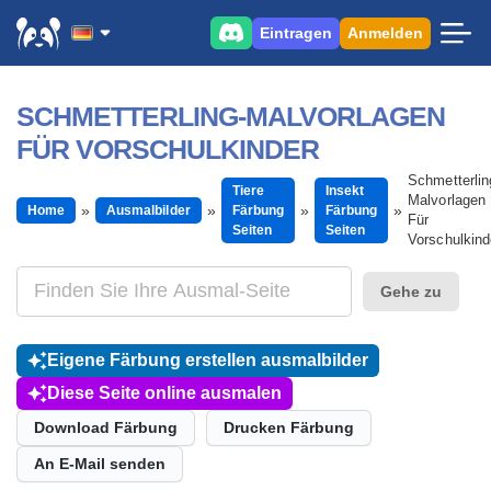
Eintragen
Anmelden
SCHMETTERLING-MALVORLAGEN
FÜR VORSCHULKINDER
Schmetterlin
Tiere
Insekt
Malvorlagen
Home
Ausmalbilder
Färbung
Färbung
Für
Seiten
Seiten
Vorschulkind
Gehe zu
Eigene Färbung erstellen ausmalbilder
Diese Seite online ausmalen
Download Färbung
Drucken Färbung
An E-Mail senden