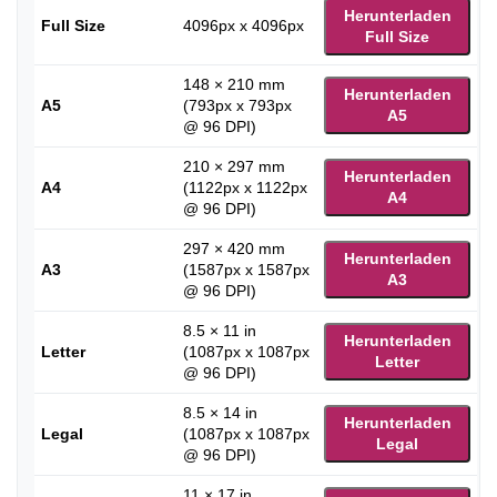
Herunterladen
Full Size
4096px x 4096px
Full Size
148 × 210 mm
Herunterladen
A5
(793px x 793px
A5
@ 96 DPI)
210 × 297 mm
Herunterladen
A4
(1122px x 1122px
A4
@ 96 DPI)
297 × 420 mm
Herunterladen
A3
(1587px x 1587px
A3
@ 96 DPI)
8.5 × 11 in
Herunterladen
Letter
(1087px x 1087px
Letter
@ 96 DPI)
8.5 × 14 in
Herunterladen
Legal
(1087px x 1087px
Legal
@ 96 DPI)
11 × 17 in