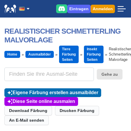
Eintragen
Anmelden
REALISTISCHER SCHMETTERLING
MALVORLAGE
Realistischer
Tiere
Insekt
Schmetterlin
Home
Ausmalbilder
Färbung
Färbung
Malvorlage
Seiten
Seiten
Gehe zu
Eigene Färbung erstellen ausmalbilder
Diese Seite online ausmalen
Download Färbung
Drucken Färbung
An E-Mail senden