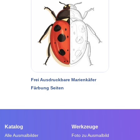
Frei Ausdruckbare Marienkäfer
Färbung Seiten
Katalog
Werkzeuge
Alle Ausmalbilder
Foto zu Ausmalbild