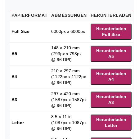
PAPIERFORMAT
ABMESSUNGEN
HERUNTERLADEN
Herunterladen
Full Size
6000px x 6000px
Full Size
148 × 210 mm
Herunterladen
A5
(793px x 793px
A5
@ 96 DPI)
210 × 297 mm
Herunterladen
A4
(1122px x 1122px
A4
@ 96 DPI)
297 × 420 mm
Herunterladen
A3
(1587px x 1587px
A3
@ 96 DPI)
8.5 × 11 in
Herunterladen
Letter
(1087px x 1087px
Letter
@ 96 DPI)