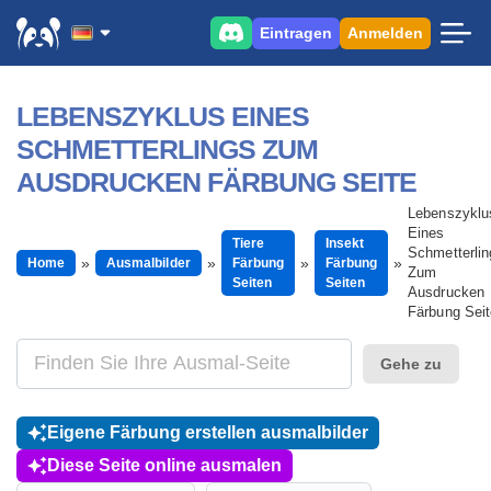
Eintragen
Anmelden
LEBENSZYKLUS EINES
SCHMETTERLINGS ZUM
AUSDRUCKEN FÄRBUNG SEITE
Lebenszyklu
Eines
Tiere
Insekt
Schmetterlin
Home
Ausmalbilder
Färbung
Färbung
Zum
Seiten
Seiten
Ausdrucken
Färbung Seit
Gehe zu
Eigene Färbung erstellen ausmalbilder
Diese Seite online ausmalen