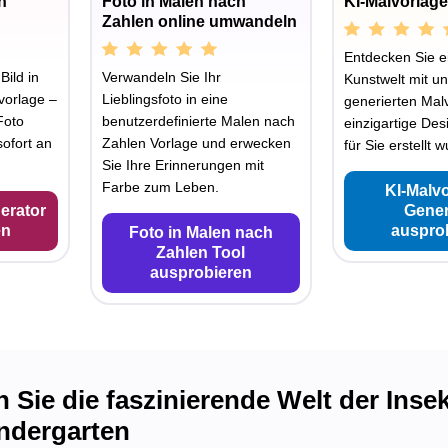
n
Foto in Malen nach
KI-Malvorlag
Zahlen online umwandeln
Entdecken Sie e
Bild in
Verwandeln Sie Ihr
Kunstwelt mit un
vorlage –
Lieblingsfoto in eine
generierten Mal
Foto
benutzerdefinierte Malen nach
einzigartige Des
ofort an
Zahlen Vorlage und erwecken
für Sie erstellt 
Sie Ihre Erinnerungen mit
Farbe zum Leben.
KI-Malv
erator
Gener
en
auspro
Foto in Malen nach
Zahlen Tool
ausprobieren
 Sie die faszinierende Welt der Inse
indergarten