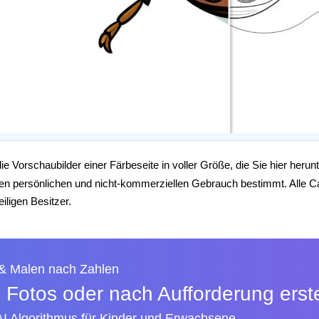
die Vorschaubilder einer Färbeseite in voller Größe, die Sie hier her
 den persönlichen und nicht-kommerziellen Gebrauch bestimmt. Alle 
iligen Besitzer.
 & Malen nach Zahlen
 Fotos oder nach Aufforderung erste
AI Algorithmus für Kinder und Erwachsene