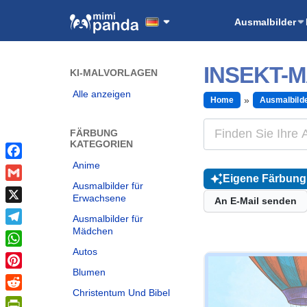
Ausmalbilder
INSEKT-
KI-MALVORLAGEN
Alle anzeigen
Home
Ausmalbild
FÄRBUNG
KATEGORIEN
Anime
Facebook
Eigene Färbung 
Ausmalbilder für
Gmail
Erwachsene
An E-Mail senden
X
Ausmalbilder für
Mädchen
Telegram
Autos
WhatsApp
Blumen
Pinterest
Christentum Und Bibel
Reddit