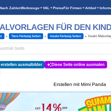
Nach Zahlen
Werkzeuge
VAL
Preise
Für Firmen
Artikel
Inform
MALVORLAGEN FÜR DEN KI
Insekt-Malvorla
er
Tiere Färbung Seiten
Insekt Färbung Seiten
erstellen ausmalbilder
Diese Seite online ausmalen
Erstellen mit Mimi Panda