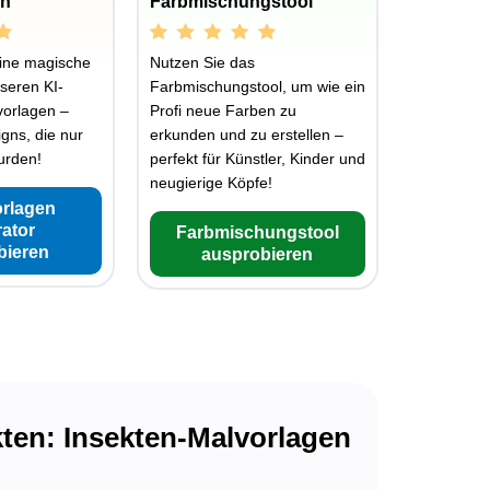
en
Farbmischungstool
ine magische
Nutzen Sie das
seren KI-
Farbmischungstool, um wie ein
vorlagen –
Profi neue Farben zu
igns, die nur
erkunden und zu erstellen –
wurden!
perfekt für Künstler, Kinder und
neugierige Köpfe!
orlagen
ator
Farbmischungstool
bieren
ausprobieren
kten: Insekten-Malvorlagen