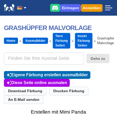
Eintragen
Anmelden
GRASHÜPFER MALVORLAGE
Tiere
Insekt
Grashüpfer
Home
Ausmalbilder
Färbung
Färbung
Malvorlage
Seiten
Seiten
Gehe zu
Eigene Färbung erstellen ausmalbilder
Diese Seite online ausmalen
Download Färbung
Drucken Färbung
An E-Mail senden
Erstellen mit Mimi Panda