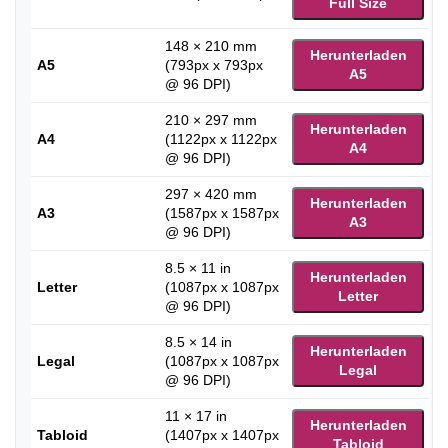
Full Size
148 × 210 mm
Herunterladen
A5
(793px x 793px
A5
@ 96 DPI)
210 × 297 mm
Herunterladen
A4
(1122px x 1122px
A4
@ 96 DPI)
297 × 420 mm
Herunterladen
A3
(1587px x 1587px
A3
@ 96 DPI)
8.5 × 11 in
Herunterladen
Letter
(1087px x 1087px
Letter
@ 96 DPI)
8.5 × 14 in
Herunterladen
Legal
(1087px x 1087px
Legal
@ 96 DPI)
11 × 17 in
Herunterladen
Tabloid
(1407px x 1407px
Tabloid