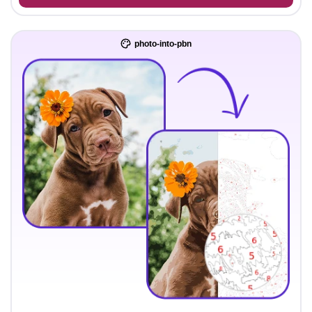
photo-into-pbn