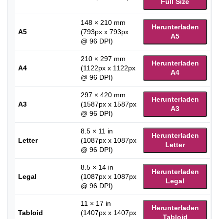
Full Size
148 × 210 mm
Herunterladen
A5
(793px x 793px
A5
@ 96 DPI)
210 × 297 mm
Herunterladen
A4
(1122px x 1122px
A4
@ 96 DPI)
297 × 420 mm
Herunterladen
A3
(1587px x 1587px
A3
@ 96 DPI)
8.5 × 11 in
Herunterladen
Letter
(1087px x 1087px
Letter
@ 96 DPI)
8.5 × 14 in
Herunterladen
Legal
(1087px x 1087px
Legal
@ 96 DPI)
11 × 17 in
Herunterladen
Tabloid
(1407px x 1407px
Tabloid