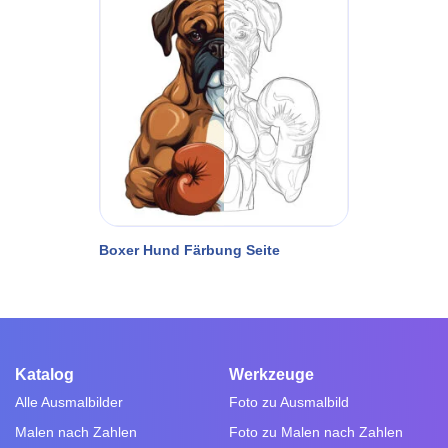
Boxer Hund Färbung Seite
Katalog
Werkzeuge
Alle Ausmalbilder
Foto zu Ausmalbild
Malen nach Zahlen
Foto zu Malen nach Zahlen