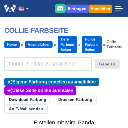
Eintragen
Anmelden
COLLIE-FARBSEITE
Tiere
Hunde
Collie-
Home
Ausmalbilder
Färbung
Färbung
Farbseite
Seiten
Seiten
Gehe zu
Eigene Färbung erstellen ausmalbilder
Diese Seite online ausmalen
Download Färbung
Drucken Färbung
An E-Mail senden
Erstellen mit Mimi Panda