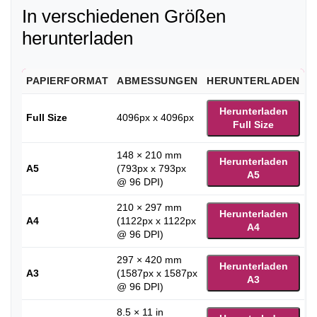
In verschiedenen Größen
herunterladen
PAPIERFORMAT
ABMESSUNGEN
HERUNTERLADEN
Herunterladen
Full Size
4096px x 4096px
Full Size
148 × 210 mm
Herunterladen
A5
(793px x 793px
A5
@ 96 DPI)
210 × 297 mm
Herunterladen
A4
(1122px x 1122px
A4
@ 96 DPI)
297 × 420 mm
Herunterladen
A3
(1587px x 1587px
A3
@ 96 DPI)
8.5 × 11 in