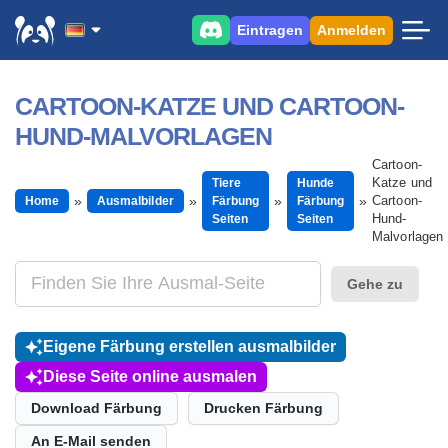
Eintragen
Anmelden
CARTOON-KATZE UND CARTOON-
HUND-MALVORLAGEN
Cartoon-
Katze und
Tiere
Hunde
Cartoon-
Home
Ausmalbilder
Färbung
Färbung
Hund-
Seiten
Seiten
Malvorlagen
Gehe zu
Eigene Färbung erstellen ausmalbilder
Diese Seite online ausmalen
Download Färbung
Drucken Färbung
An E-Mail senden