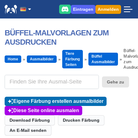
Eintragen
Anmelden
BÜFFEL-MALVORLAGEN ZUM
AUSDRUCKEN
Büffel-
Tiere
Malvorl
Büffel
Home
Ausmalbilder
Färbung
zum
Ausmalbilder
Seiten
Ausdru
Gehe zu
Eigene Färbung erstellen ausmalbilder
Diese Seite online ausmalen
Download Färbung
Drucken Färbung
An E-Mail senden