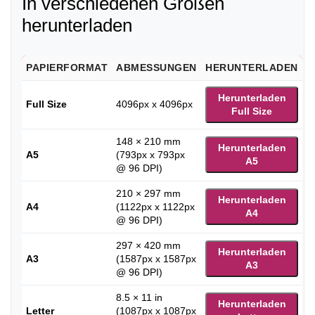
In verschiedenen Größen
herunterladen
PAPIERFORMAT
ABMESSUNGEN
HERUNTERLADEN
Herunterladen
Full Size
4096px x 4096px
Full Size
148 × 210 mm
Herunterladen
A5
(793px x 793px
A5
@ 96 DPI)
210 × 297 mm
Herunterladen
A4
(1122px x 1122px
A4
@ 96 DPI)
297 × 420 mm
Herunterladen
A3
(1587px x 1587px
A3
@ 96 DPI)
8.5 × 11 in
Herunterladen
Letter
(1087px x 1087px