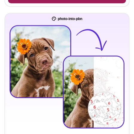
photo-into-pbn