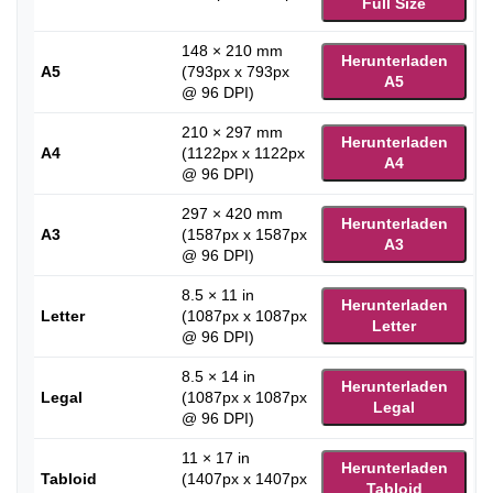
Full Size
148 × 210 mm
Herunterladen
A5
(793px x 793px
A5
@ 96 DPI)
210 × 297 mm
Herunterladen
A4
(1122px x 1122px
A4
@ 96 DPI)
297 × 420 mm
Herunterladen
A3
(1587px x 1587px
A3
@ 96 DPI)
8.5 × 11 in
Herunterladen
Letter
(1087px x 1087px
Letter
@ 96 DPI)
8.5 × 14 in
Herunterladen
Legal
(1087px x 1087px
Legal
@ 96 DPI)
11 × 17 in
Herunterladen
Tabloid
(1407px x 1407px
Tabloid