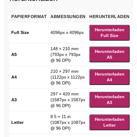
PAPIERFORMAT
ABMESSUNGEN
HERUNTERLADEN
Herunterladen
Full Size
4096px x 4096px
Full Size
148 × 210 mm
Herunterladen
A5
(793px x 793px
A5
@ 96 DPI)
210 × 297 mm
Herunterladen
A4
(1122px x 1122px
A4
@ 96 DPI)
297 × 420 mm
Herunterladen
A3
(1587px x 1587px
A3
@ 96 DPI)
8.5 × 11 in
Herunterladen
Letter
(1087px x 1087px
Letter
@ 96 DPI)